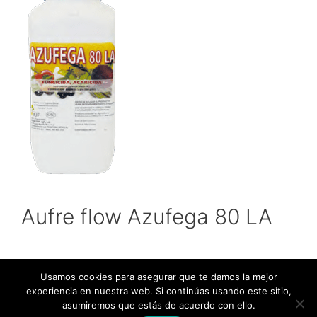
Aufre flow Azufega 80 LA
Usamos cookies para asegurar que te damos la mejor
experiencia en nuestra web. Si continúas usando este sitio,
asumiremos que estás de acuerdo con ello.
© 2026 Agrocentro Abonos Vélez
• Creado con