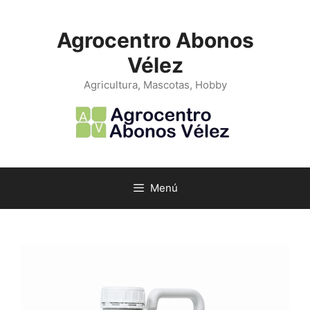
Saltar
al
Agrocentro Abonos
contenido
Vélez
Agricultura, Mascotas, Hobby
Menú